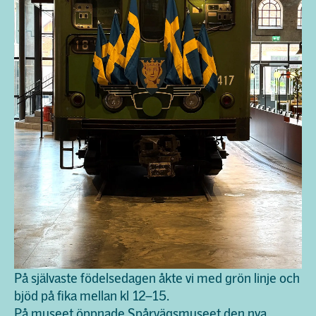
På självaste födelsedagen åkte vi med grön linje och
bjöd på fika mellan kl 12
–
15.
På museet öppnade Spårvägsmuseet den nya