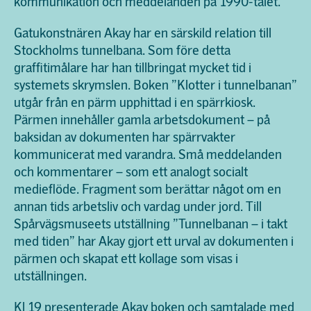
kommunikation och meddelanden på 1990-talet.
Gatukonstnären Akay har en särskild relation till
Stockholms tunnelbana. Som före detta
graffitimålare har han tillbringat mycket tid i
systemets skrymslen. Boken ”Klotter i tunnelbanan”
utgår från en pärm upphittad i en spärrkiosk.
Pärmen innehåller gamla arbetsdokument – på
baksidan av dokumenten har spärrvakter
kommunicerat med varandra. Små meddelanden
och kommentarer – som ett analogt socialt
medieflöde. Fragment som berättar något om en
annan tids arbetsliv och vardag under jord. Till
Spårvägsmuseets utställning ”Tunnelbanan – i takt
med tiden” har Akay gjort ett urval av dokumenten i
pärmen och skapat ett kollage som visas i
utställningen.
Kl 19 presenterade Akay boken och samtalade med