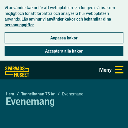
Vi använder kakor för att webbplatsen ska fungera så bra som
Lättläst
möjligt och för att förbättra och analysera hur webbplatsen
används.
Läs om hur vi använder kakor och behandlar dina
personuppgifter
Inför besöket
Anpassa kakor
Hitta hit
Acceptera alla kakor
Se och göra
Öppettider och priser
Gå direkt till sidans innehåll
Meny
Aktuellt
Om museet
Mat och dryck
Utställningar
Praktisk information
Museets historia
Skolor
Hem
/
Tunnelbanan 75 år
/
Evenemang
Aktiviteter
Evenemang
Tillgänglighet på museet
Butiken
Visningar på museet
Skolprogram
Samlingar
Spårvägsmuseets vänförening
Visningar i tunnelbanan
Skolvisning åk F-3
Lediga jobb