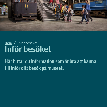
Biljetter
Möte och konferens
Skolvisning åk 4-6
Kontakta oss
Konst på Spårvägsmuseet
Skolvisning åk 7-9
Press och media
Skolvisning gymnasiet
Skolworkshops
Hem
/
Inför besöket
Inför besöket
Skolvisning SFI
Här hittar du information som är bra att känna
till inför ditt besök på museet.