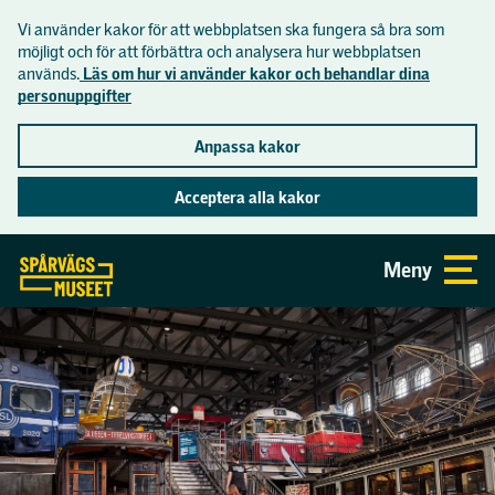
Vi använder kakor för att webbplatsen ska fungera så bra som
Lättläst
möjligt och för att förbättra och analysera hur webbplatsen
används.
Läs om hur vi använder kakor och behandlar dina
personuppgifter
Inför besöket
Anpassa kakor
Hitta hit
Acceptera alla kakor
Se och göra
Öppettider och priser
Gå direkt till sidans innehåll
Meny
Aktuellt
Om museet
Mat och dryck
Utställningar
Praktisk information
Museets historia
Skolor
Aktiviteter
Tillgänglighet på museet
Butiken
Visningar på museet
Skolprogram
Samlingar
Spårvägsmuseets vänförening
Visningar i tunnelbanan
Skolvisning åk F-3
Lediga jobb