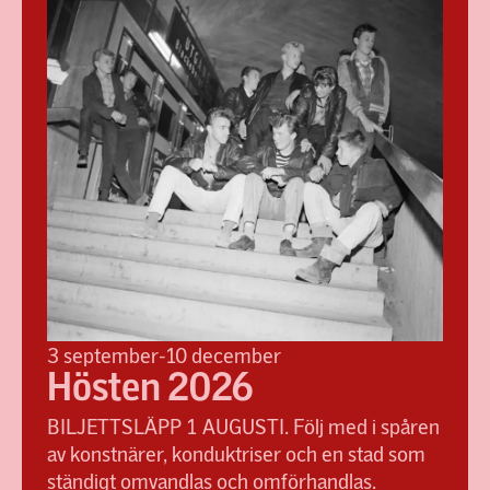
3 september-10 december
Hösten 2026
BILJETTSLÄPP 1 AUGUSTI. Följ med i spåren
av konstnärer, konduktriser och en stad som
ständigt omvandlas och omförhandlas.