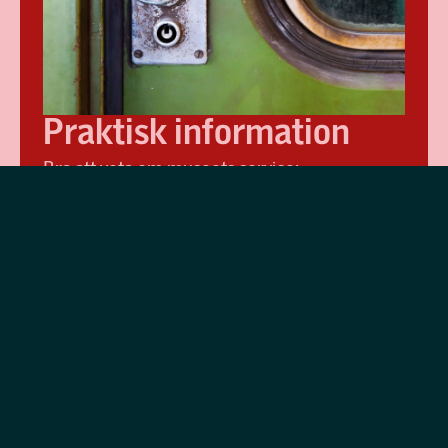
Praktisk information
Bra att veta om museets service:
matsäcksrum, garderob, skåp, toaletter och
barnvagnsparkering.
Planera ditt besök