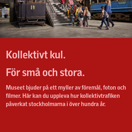
Biljetter
Möte och konferens
Skolvisning åk 4-6
Kontakta oss
Konst på Spårvägsmuseet
Skolvisning åk 7-9
Press och media
Skolvisning gymnasiet
Skolworkshops
Kollektivt kul.
Skolvisning SFI
För små och stora.
Museet bjuder på ett myller av föremål, foton och
filmer. Här kan du uppleva hur kollektivtrafiken
påverkat stockholmarna i över hundra år.