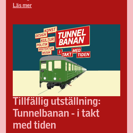
Läs mer
Tillfällig utställning:
Tunnelbanan - i takt
med tiden