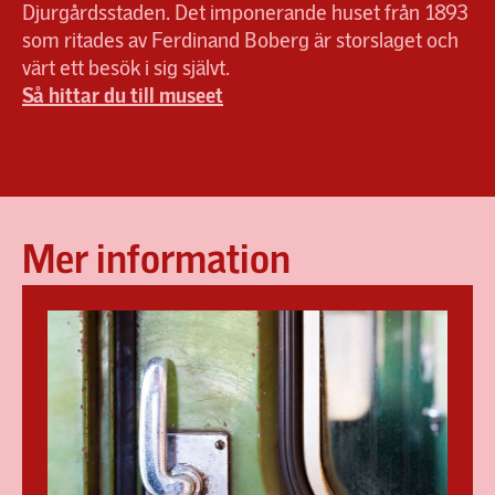
Djurgårdsstaden. Det imponerande huset från 1893
som ritades av Ferdinand Boberg är storslaget och
värt ett besök i sig självt.
Så hittar du till museet
Mer information