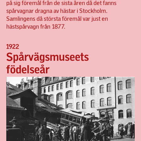
på sig föremål från de sista åren då det fanns
spårvagnar dragna av hästar i Stockholm.
Samlingens då största föremål var just en
hästspårvagn från 1877.
1922
Spårvägsmuseets
födelseår