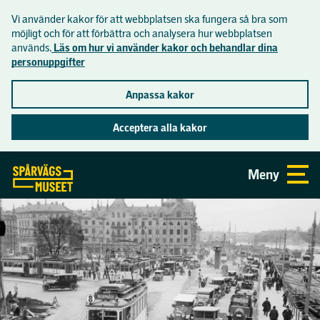
Vi använder kakor för att webbplatsen ska fungera så bra som
Lättläst
möjligt och för att förbättra och analysera hur webbplatsen
används.
Läs om hur vi använder kakor och behandlar dina
personuppgifter
Inför besöket
Anpassa kakor
Hitta hit
Acceptera alla kakor
Se och göra
Öppettider och priser
Gå direkt till sidans innehåll
Meny
Aktuellt
Om museet
Mat och dryck
Utställningar
Praktisk information
Museets historia
Skolor
Aktiviteter
Tillgänglighet på museet
Butiken
Visningar på museet
Skolprogram
Samlingar
Spårvägsmuseets vänförening
Visningar i tunnelbanan
Skolvisning åk F-3
Lediga jobb