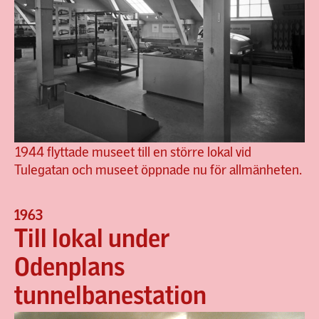
1944 flyttade museet till en större lokal vid
Tulegatan och museet öppnade nu för allmänheten.
1963
Till lokal under
Odenplans
tunnelbanestation