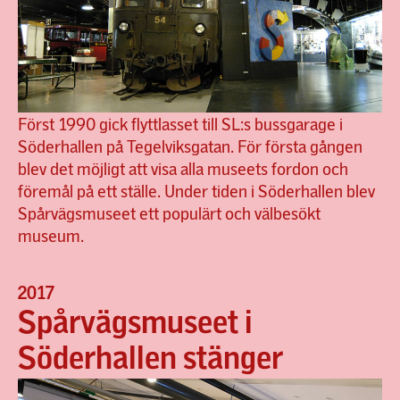
Först 1990 gick flyttlasset till SL:s bussgarage i
Söderhallen på Tegelviksgatan. För första gången
blev det möjligt att visa alla museets fordon och
föremål på ett ställe. Under tiden i Söderhallen blev
Spårvägsmuseet ett populärt och välbesökt
museum.
2017
Spårvägsmuseet i
Söderhallen stänger