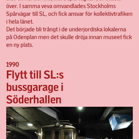
över. I samma veva omvandlades Stockholms
Spårvägar till SL, och fick ansvar för kollektivtrafiken
i hela länet.
Det började bli trångt i de underjordiska lokalerna
på Odenplan men det skulle dröja innan museet fick
en ny plats.
1990
Flytt till SL:s
bussgarage i
Söderhallen