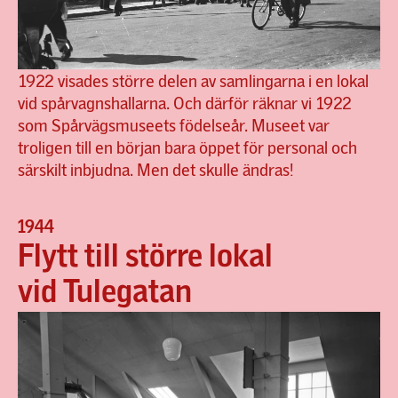
1922 visades större delen av samlingarna i en lokal
vid spårvagnshallarna. Och därför räknar vi 1922
som Spårvägsmuseets födelseår. Museet var
troligen till en början bara öppet för personal och
särskilt inbjudna. Men det skulle ändras!
1944
Flytt till större lokal
vid Tulegatan