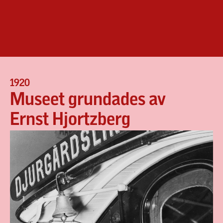
1920
Museet grundades av
Ernst Hjortzberg