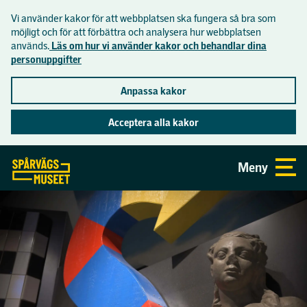
Vi använder kakor för att webbplatsen ska fungera så bra som
Lättläst
möjligt och för att förbättra och analysera hur webbplatsen
används.
Läs om hur vi använder kakor och behandlar dina
personuppgifter
Inför besöket
Anpassa kakor
Hitta hit
Acceptera alla kakor
Se och göra
Öppettider och priser
Gå direkt till sidans innehåll
Meny
Aktuellt
Om museet
Mat och dryck
Utställningar
Praktisk information
Museets historia
Skolor
Aktiviteter
Tillgänglighet på museet
Butiken
Visningar på museet
Skolprogram
Samlingar
Spårvägsmuseets vänförening
Visningar i tunnelbanan
Skolvisning åk F-3
Lediga jobb