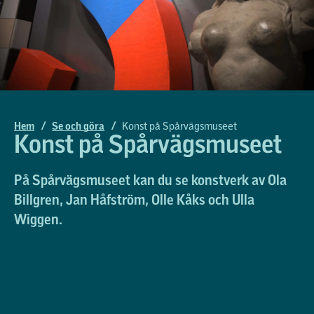
Biljetter
Möte och konferens
Skolvisning åk 4-6
Kontakta oss
Konst på Spårvägsmuseet
Skolvisning åk 7-9
Press och media
Skolvisning gymnasiet
Skolworkshops
Hem
/
Se och göra
/
Konst på Spårvägsmuseet
Konst på Spårvägsmuseet
Skolvisning SFI
På Spårvägsmuseet kan du se konstverk av Ola
Billgren, Jan Håfström, Olle Kåks och Ulla
Wiggen.