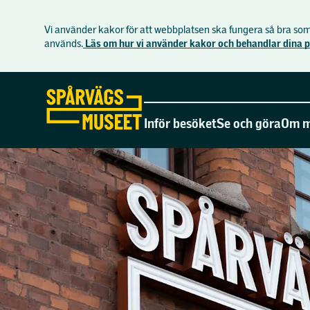
Vi använder kakor för att webbplatsen ska fungera så bra som 
används.
Läs om hur vi använder kakor och behandlar dina 
Gå direkt till sidans innehåll
Inför besöket
Se och göra
Om m
Hitta hit
Aktuellt
Museet
Öppettider och priser
Utställningar
Butike
Mat och dryck
Aktiviteter
Spårvä
Praktisk information
Visningar på muse
Lediga
Tillgänglighet på museet
Visningar i tunnel
Kontak
Möte och konferen
Press 