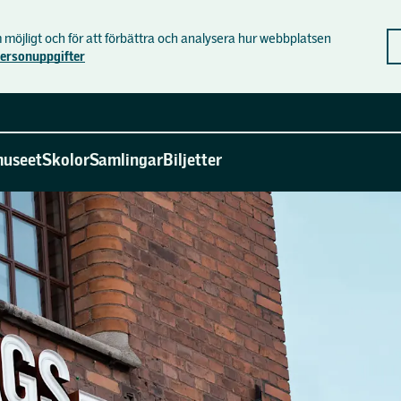
möjligt och för att förbättra och analysera hur webbplatsen
personuppgifter
useet
Skolor
Samlingar
Biljetter
s historia
Skolprogram
n
Skolvisning åk F-3
gsmuseets vänförening
Skolvisning åk 4-6
et
 jobb
Skolvisning åk 7-9
banan
ta oss
Skolvisning gymnasiet
s
och media
Skolworkshops