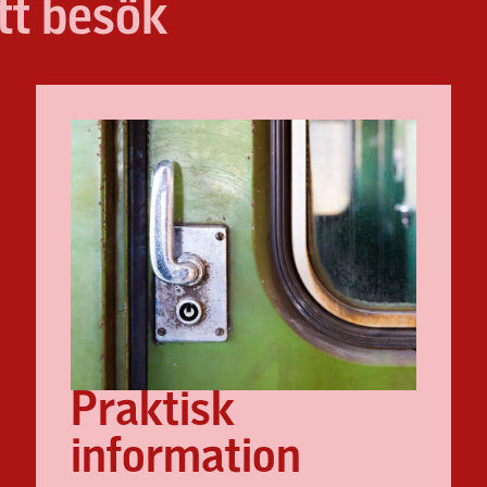
itt besök
Praktisk
information