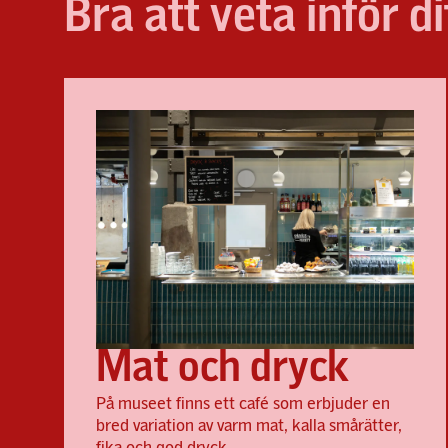
Bra att veta inför d
Mat och dryck
På museet finns ett café som erbjuder en
bred variation av varm mat, kalla smårätter,
fika och god dryck.