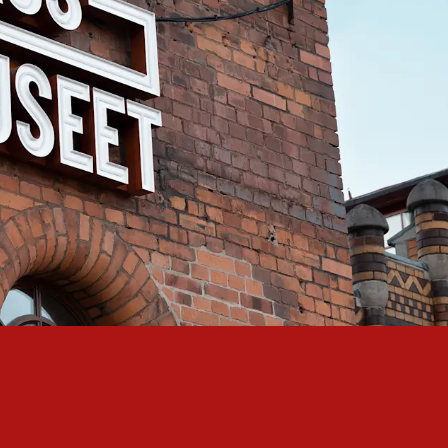
smuseet
Skolvisning SFI