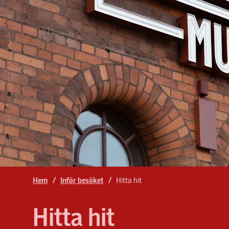
Konst på Spårväg
Hem
/
Inför besöket
/
Hitta hit
Hitta hit