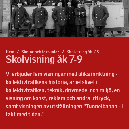
Biljetter
Möte och konferens
Skolvisning åk 4-6
Kontakta oss
Konst på Spårvägsmuseet
Skolvisning åk 7-9
Press och media
Skolvisning gymnasiet
Skolworkshops
Hem
/
Skolor och förskolor
/
Skolvisning åk 7-9
Skolvisning åk 7-9
Skolvisning SFI
Vi erbjuder fem visningar med olika inriktning -
kollektivtrafikens historia, arbetslivet i
kollektivtrafiken, teknik, drivmedel och miljö, en
visning om konst, reklam och andra uttryck,
samt visningen av utställningen "Tunnelbanan - i
takt med tiden."