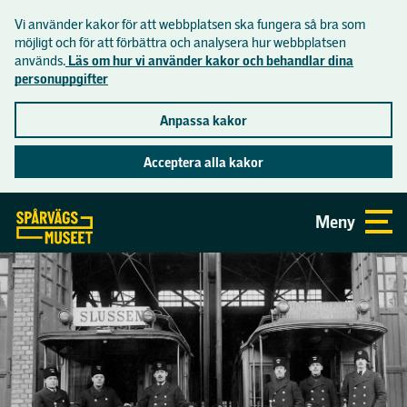
Vi använder kakor för att webbplatsen ska fungera så bra som
Lättläst
möjligt och för att förbättra och analysera hur webbplatsen
används.
Läs om hur vi använder kakor och behandlar dina
personuppgifter
Inför besöket
Anpassa kakor
Hitta hit
Acceptera alla kakor
Se och göra
Öppettider och priser
Gå direkt till sidans innehåll
Meny
Aktuellt
Om museet
Mat och dryck
Utställningar
Praktisk information
Museets historia
Skolor
Aktiviteter
Tillgänglighet på museet
Butiken
Visningar på museet
Skolprogram
Samlingar
Spårvägsmuseets vänförening
Visningar i tunnelbanan
Skolvisning åk F-3
Lediga jobb