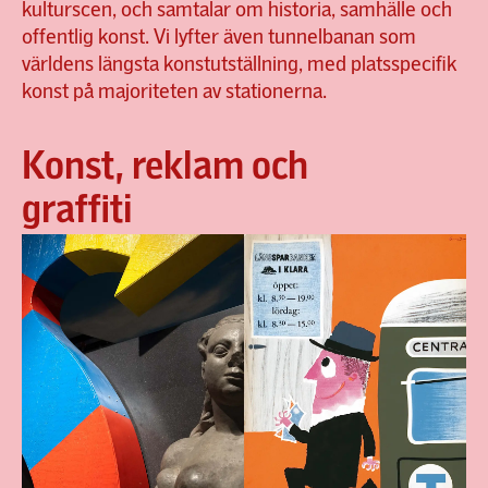
kulturscen, och samtalar om historia, samhälle och
offentlig konst. Vi lyfter även tunnelbanan som
världens längsta konstutställning, med platsspecifik
konst på majoriteten av stationerna.
Konst, reklam och
graffiti