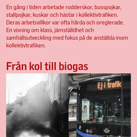
En gång i tiden arbetade rodderskor, busspojkar,
stallpojkar, kuskar och hästar i kollektivtrafiken.
Deras arbetsvillkor var ofta hårda och oreglerade.
En visning om klass, jämställdhet och
samhällsutveckling med fokus på de anställda inom
kollektivtrafiken.
Från kol till biogas