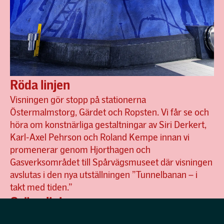
Röda linjen
Visningen gör stopp på stationerna
Östermalmstorg, Gärdet och Ropsten. Vi får se och
höra om konstnärliga gestaltningar av Siri Derkert,
Karl-Axel Pehrson och Roland Kempe innan vi
promenerar genom Hjorthagen och
Gasverksområdet till Spårvägsmuseet där visningen
avslutas i den nya utställningen ”Tunnelbanan – i
takt med tiden.”
Gröna linjen
Vi stannar vid stationerna Hötorget, Rådmansgatan,