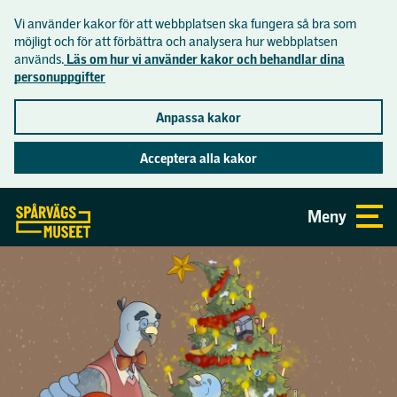
Vi använder kakor för att webbplatsen ska fungera så bra som
Lättläst
möjligt och för att förbättra och analysera hur webbplatsen
används.
Läs om hur vi använder kakor och behandlar dina
personuppgifter
Inför besöket
Anpassa kakor
Hitta hit
Acceptera alla kakor
Se och göra
Öppettider och priser
Gå direkt till sidans innehåll
Meny
Aktuellt
Om museet
Mat och dryck
Utställningar
Praktisk information
Museets historia
Skolor
Aktiviteter
Tillgänglighet på museet
Butiken
Visningar på museet
Skolprogram
Samlingar
Spårvägsmuseets vänförening
Visningar i tunnelbanan
Skolvisning åk F-3
Lediga jobb