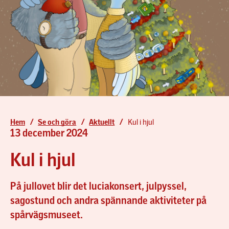
Biljetter
Möte och konferens
Skolvisning åk 4-6
Kontakta oss
Konst på Spårvägsmuseet
Skolvisning åk 7-9
Press och media
Skolvisning gymnasiet
Skolworkshops
Skolvisning SFI
Hem
/
Se och göra
/
Aktuellt
/
Kul i hjul
13 december 2024
Kul i hjul
På jullovet blir det luciakonsert, julpyssel,
sagostund och andra spännande aktiviteter på
spårvägsmuseet.